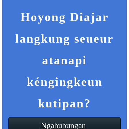
Hoyong Diajar
langkung seueur
atanapi
kéngingkeun
kutipan?
Ngahubungan