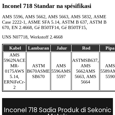
Inconel 718 Standar na spésifikasi
AMS 5596, AMS 5662, AMS 5663, AMS 5832, ASME
Case 2222-1, ASME SFA 5.14, ASTM B 637, ASTM B
670, EN 2.4668, Gé B50TF14, Gé B50TF15,
UNS N07718, Werkstoff 2.4668
Kabel
Lambaran
Jalur
Rod
Pipa
AMS
5962
NACE
ASTMSB637,
MR-
ASTM
AMS
AMS
AMS
0175
AWS
B670
ASME
5596
AMS
5662
AMS
5589
A
5.14,
SB670
5597
5663, AMS
5590
ERNiFeCr-
5664
2
Inconel 718 Sadia Produk di Sekonic