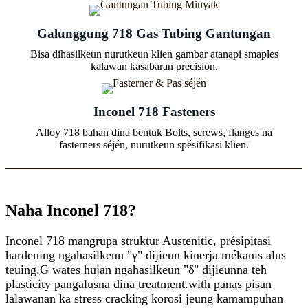
Galunggung 718 Gas Tubing Gantungan
Bisa dihasilkeun nurutkeun klien gambar atanapi smaples
kalawan kasabaran precision.
Inconel 718 Fasteners
Alloy 718 bahan dina bentuk Bolts, screws, flanges na
fasterners séjén, nurutkeun spésifikasi klien.
Naha Inconel 718?
Inconel 718 mangrupa struktur Austenitic, présipitasi
hardening ngahasilkeun "γ" dijieun kinerja mékanis alus
teuing.G wates hujan ngahasilkeun "δ" dijieunna teh
plasticity pangalusna dina treatment.with panas pisan
lalawanan ka stress cracking korosi jeung kamampuhan