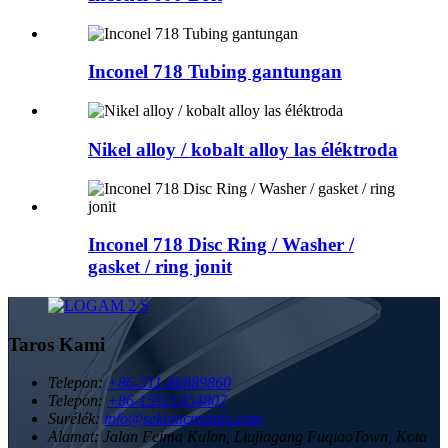
Inconel 718 Tubing gantungan
Nikel alloy / kobalt alloy las éléktroda
Inconel 718 Disc Ring / Washer /
gasket / ring jonit
Taros Kami
Telepon:
+86-511-86889860
Telepon:
+86-15921454807
Surélék:
info@sekonicmetals.com
Alamat:
Jalan Feima Kulon, Liujiagang FuqiaoTown, Kota