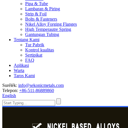
Pipa & Tube
Lambaran & Piring
Strip & Foil
Bolts & Fasteners
Nikel Alloy Forging Flanges
High Temperautre Spring
Gantungan Tubing
Tentang Kami
Tur Pabrik
Kontrol kualitas
Sertipikat
FAQ
Aplikasi
Warta
Taros Kami
Surélék:
info@sekonicmetals.com
Telepon:
+86-511-86889860
English