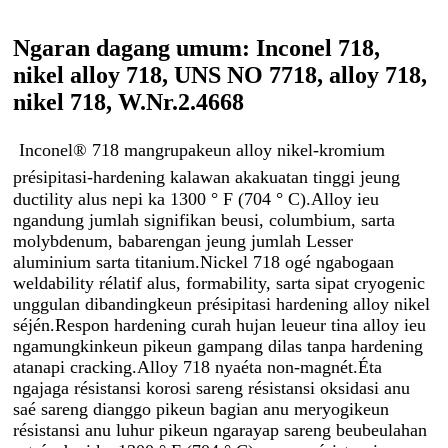
Ngaran dagang umum: Inconel 718,
nikel alloy 718, UNS NO 7718, alloy 718,
nikel 718, W.Nr.2.4668
Inconel® 718 mangrupakeun alloy nikel-kromium
présipitasi-hardening kalawan a
kakuatan tinggi jeung
ductility alus nepi ka 1300 ° F (704 ° C).Alloy ieu
ngandung jumlah signifikan beusi, columbium, sarta
molybdenum, babarengan jeung jumlah Lesser
aluminium sarta titanium.Nickel 718 ogé ngabogaan
weldability rélatif alus, formability, sarta sipat cryogenic
unggulan dibandingkeun présipitasi hardening alloy nikel
séjén.Respon hardening curah hujan leueur tina alloy ieu
ngamungkinkeun pikeun gampang dilas tanpa hardening
atanapi cracking.Alloy 718 nyaéta non-magnét.Éta
ngajaga résistansi korosi sareng résistansi oksidasi anu
saé sareng dianggo pikeun bagian anu meryogikeun
résistansi anu luhur pikeun ngarayap sareng beubeulahan