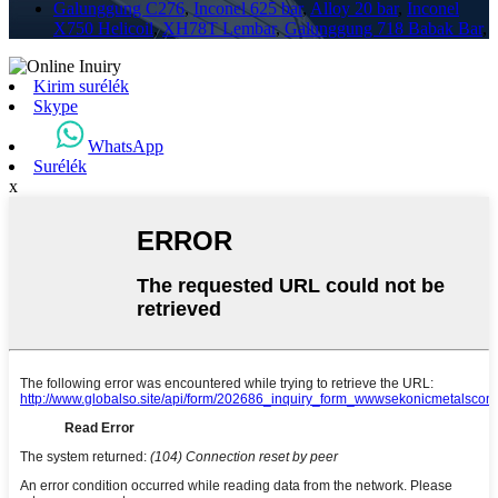
Galunggung C276
,
Inconel 625 bar
,
Alloy 20 bar
,
Inconel
X750 Helicoil
,
XH78T Lembar
,
Galunggung 718 Babak Bar
,
Kirim surélék
Skype
WhatsApp
Surélék
x