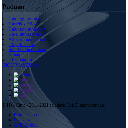
Paduan
Galunggung Inconel
Hastelloy Alloy
Galunggung Incoloy
Nikel dumasar alloy
Alloy dumasar kobalt
alloy Precision
Stainless Steel husus
Bahan las
alloy titanium
INQUIY AYEUNA
© Hak Cipta - 2011-2021 : Sadaya Hak Ditangtayungan.
Produk Panas
Peta situs
AMP Mobile