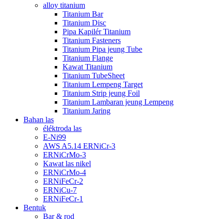
alloy titanium
Titanium Bar
Titanium Disc
Pipa Kapilér Titanium
Titanium Fasteners
Titanium Pipa jeung Tube
Titanium Flange
Kawat Titanium
Titanium TubeSheet
Titanium Lempeng Target
Titanium Strip jeung Foil
Titanium Lambaran jeung Lempeng
Titanium Jaring
Bahan las
éléktroda las
E-Ni99
AWS A5.14 ERNiCr-3
ERNiCrMo-3
Kawat las nikel
ERNiCrMo-4
ERNiFeCr-2
ERNiCu-7
ERNiFeCr-1
Bentuk
Bar & rod