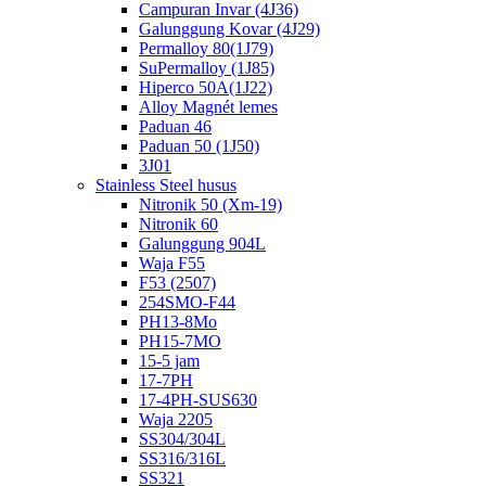
Campuran Invar (4J36)
Galunggung Kovar (4J29)
Permalloy 80(1J79)
SuPermalloy (1J85)
Hiperco 50A(1J22)
Alloy Magnét lemes
Paduan 46
Paduan 50 (1J50)
3J01
Stainless Steel husus
Nitronik 50 (Xm-19)
Nitronik 60
Galunggung 904L
Waja F55
F53 (2507)
254SMO-F44
PH13-8Mo
PH15-7MO
15-5 jam
17-7PH
17-4PH-SUS630
Waja 2205
SS304/304L
SS316/316L
SS321