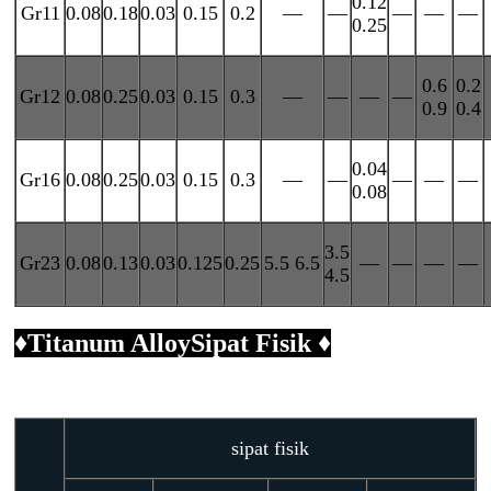
0.12
Gr11
0.08
0.18
0.03
0.15
0.2
—
—
—
—
—
0.25
0.6
0.2
Gr12
0.08
0.25
0.03
0.15
0.3
—
—
—
—
0.9
0.4
0.04
Gr16
0.08
0.25
0.03
0.15
0.3
—
—
—
—
—
0.08
3.5
Gr23
0.08
0.13
0.03
0.125
0.25
5.5 6.5
—
—
—
—
4.5
♦
Titanum Alloy
Sipat Fisik ♦
sipat fisik