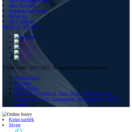
alloy Precision
Stainless Steel husus
Bahan las
alloy titanium
INQUIY AYEUNA
© Hak Cipta - 2011-2021 : Sadaya Hak Ditangtayungan.
Produk Panas
Peta situs
AMP Mobile
Inconel X750 Helicoil
,
Alloy 20 bar
,
Inconel 625 bar
,
Galunggung C276
,
Galunggung 718 Babak Bar
,
XH78T
Lembar
,
Kirim surélék
Skype