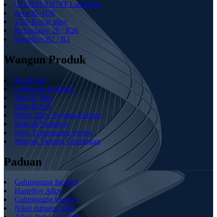
GH3030 XH78T Lambaran
Invar36-4J36
4J29-Kovar alloy
Refractaloy 26 / R26
Hastelloy B2 / B3
Wangun Produk
Bar & rod
Lambaran & Piring
Pipa & Tube
Strip & Foil
Nikel Alloy Forging Flanges
Bolts & Fasteners
High Temperautre Spring
Minyak Turbing Gantungan
Paduan
Galunggung Inconel
Hastelloy Alloy
Galunggung Incoloy
Nikel dumasar alloy
Alloy dumasar kobalt