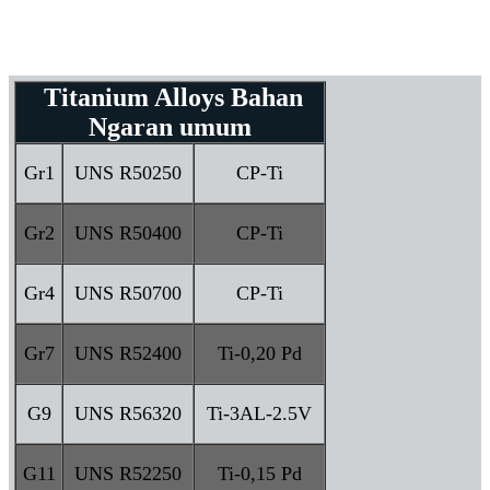
Titanium Alloys Bahan
Ngaran umum
Gr1
UNS R50250
CP-Ti
Gr2
UNS R50400
CP-Ti
Gr4
UNS R50700
CP-Ti
Gr7
UNS R52400
Ti-0,20 Pd
G9
UNS R56320
Ti-3AL-2.5V
G11
UNS R52250
Ti-0,15 Pd