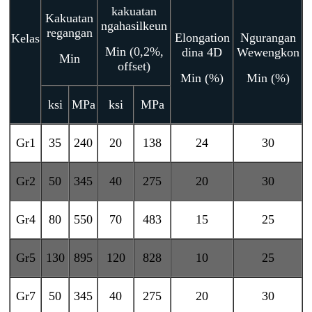
kakuatan
Kakuatan
ngahasilkeun
regangan
Elongation
Ngurangan
Kelas
Min (0,2%,
dina 4D
Wewengkon
Min
offset)
Min (%)
Min (%)
ksi
MPa
ksi
MPa
Gr1
35
240
20
138
24
30
Gr2
50
345
40
275
20
30
Gr4
80
550
70
483
15
25
Gr5
130
895
120
828
10
25
Gr7
50
345
40
275
20
30