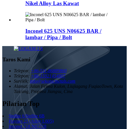
Nikel Alloy Las Kawat
Inconel 625 UNS N06625 BAR /
lambar / Pipa / Bolt
Taros Kami
Telepon:
+86-511-86889860
Telepon:
+86-15921454807
Surélék:
info@sekonicmetals.com
Alamat:
Jalan Feima Kulon, Liujiagang FuqiaoTown, Kota
Taicang, Propinsi Jiangsu, Cina
Pilarian Top
Stellite 6/Stellite 6B
Haynes 25 (Alloy L605)
Inconel 718 N07718