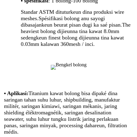
• spésifikasi
: 1 bolong-100 bolong
Standar ASTM dituturkeun dina produksi wire
meshes.Spésifikasi bolong anu sayogi
dibasajankeun beurat pisan dugi ka saé pisan.The
heaviest bolong dijieunna tina kawat 8.0mm
sedengkeun finest bolong dijieunna tina kawat
0.03mm kalawan 360mesh / inci.
• Aplikasi:
Titanium kawat bolong bisa dipaké dina
saringan tahan suhu luhur, shipbuilding, manufaktur
militér, saringan kimiawi, saringan mékanis, jaring
shielding éléktromagnétik, saringan desalination
seawater, suhu luhur tungku listrik jaring perlakuan
panas, saringan minyak, processing dahareun, filtration
médis.