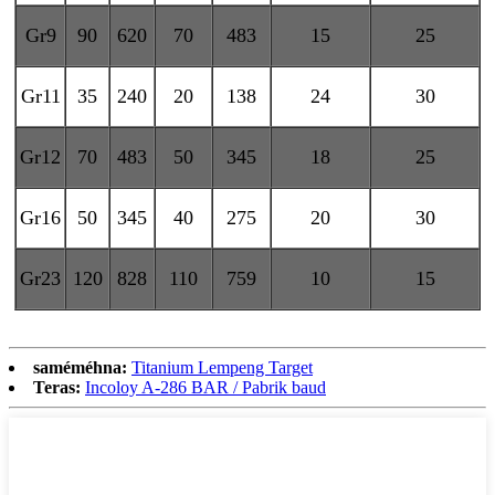
Gr9
90
620
70
483
15
25
Gr11
35
240
20
138
24
30
Gr12
70
483
50
345
18
25
Gr16
50
345
40
275
20
30
Gr23
120
828
110
759
10
15
saméméhna:
Titanium Lempeng Target
Teras:
Incoloy A-286 BAR / Pabrik baud