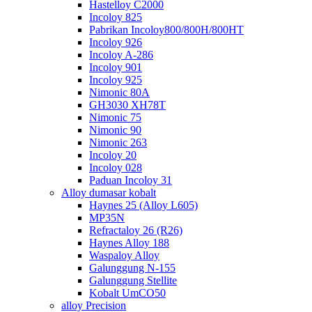
Hastelloy C2000
Incoloy 825
Pabrikan Incoloy800/800H/800HT
Incoloy 926
Incoloy A-286
Incoloy 901
Incoloy 925
Nimonic 80A
GH3030 XH78T
Nimonic 75
Nimonic 90
Nimonic 263
Incoloy 20
Incoloy 028
Paduan Incoloy 31
Alloy dumasar kobalt
Haynes 25 (Alloy L605)
MP35N
Refractaloy 26 (R26)
Haynes Alloy 188
Waspaloy Alloy
Galunggung N-155
Galunggung Stellite
Kobalt UmCO50
alloy Precision