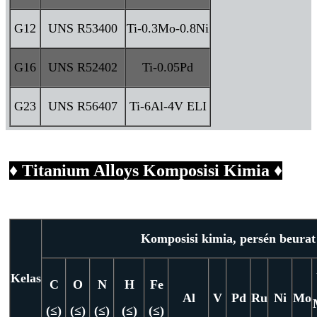
G12
UNS R53400
Ti-0.3Mo-0.8Ni
G16
UNS R52402
Ti-0.05Pd
G23
UNS R56407
Ti-6Al-4V ELI
♦ Titanium Alloys Komposisi Kimia ♦
Komposisi kimia, persén beurat
Kelas
C
O
N
H
Fe
Al
V
Pd
Ru
Ni
Mo
(≤)
(≤)
(≤)
(≤)
(≤)