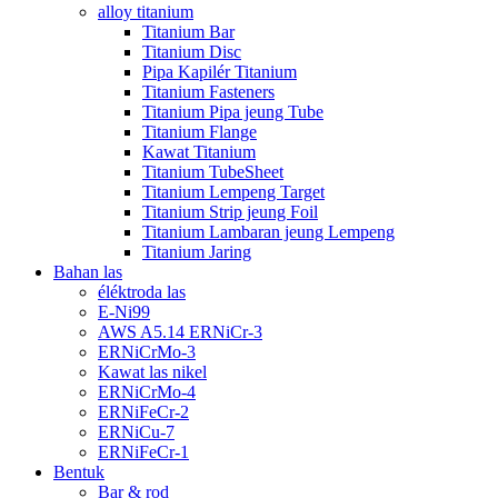
alloy titanium
Titanium Bar
Titanium Disc
Pipa Kapilér Titanium
Titanium Fasteners
Titanium Pipa jeung Tube
Titanium Flange
Kawat Titanium
Titanium TubeSheet
Titanium Lempeng Target
Titanium Strip jeung Foil
Titanium Lambaran jeung Lempeng
Titanium Jaring
Bahan las
éléktroda las
E-Ni99
AWS A5.14 ERNiCr-3
ERNiCrMo-3
Kawat las nikel
ERNiCrMo-4
ERNiFeCr-2
ERNiCu-7
ERNiFeCr-1
Bentuk
Bar & rod