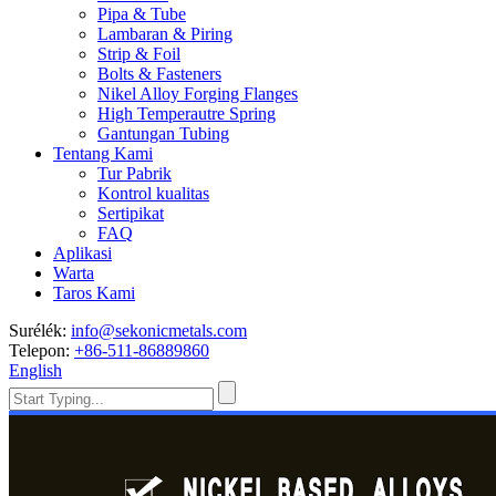
Pipa & Tube
Lambaran & Piring
Strip & Foil
Bolts & Fasteners
Nikel Alloy Forging Flanges
High Temperautre Spring
Gantungan Tubing
Tentang Kami
Tur Pabrik
Kontrol kualitas
Sertipikat
FAQ
Aplikasi
Warta
Taros Kami
Surélék:
info@sekonicmetals.com
Telepon:
+86-511-86889860
English