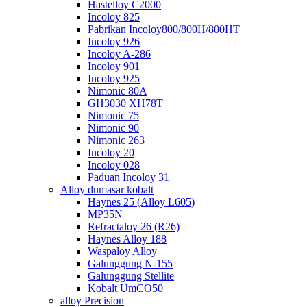
Hastelloy C2000
Incoloy 825
Pabrikan Incoloy800/800H/800HT
Incoloy 926
Incoloy A-286
Incoloy 901
Incoloy 925
Nimonic 80A
GH3030 XH78T
Nimonic 75
Nimonic 90
Nimonic 263
Incoloy 20
Incoloy 028
Paduan Incoloy 31
Alloy dumasar kobalt
Haynes 25 (Alloy L605)
MP35N
Refractaloy 26 (R26)
Haynes Alloy 188
Waspaloy Alloy
Galunggung N-155
Galunggung Stellite
Kobalt UmCO50
alloy Precision