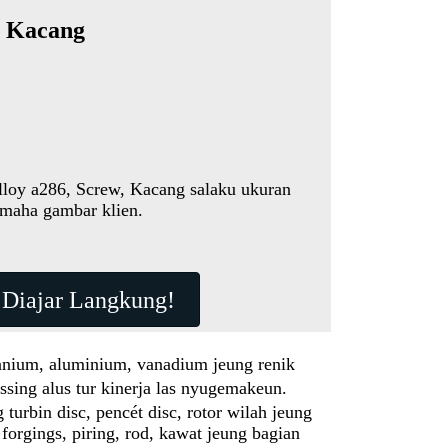
, Kacang
loy a286, Screw, Kacang salaku ukuran
kumaha gambar klien.
Diajar Langkung!
nium, aluminium, vanadium jeung renik
ssing alus tur kinerja las nyugemakeun.
urbin disc, pencét disc, rotor wilah jeung
forgings, piring, rod, kawat jeung bagian