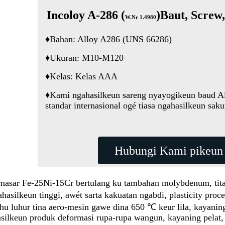
Incoloy A-286 (
)
Baut, Screw
W.Nr 1.4980
♦
Bahan: Alloy A286 (UNS 66286)
♦
Ukuran: M10-M120
♦
Kelas: Kelas AAA
♦
Kami ngahasilkeun sareng nyayogikeun baud Al
standar internasional ogé tiasa ngahasilkeun sa
Hubungi Kami pikeun 
masar Fe-25Ni-15Cr bertulang ku tambahan molybdenum, tita
silkeun tinggi, awét sarta kakuatan ngabdi, plasticity proce
 luhur tina aero-mesin gawe dina 650 ℃ keur lila, kayaning t
hasilkeun produk deformasi rupa-rupa wangun, kayaning pelat, 