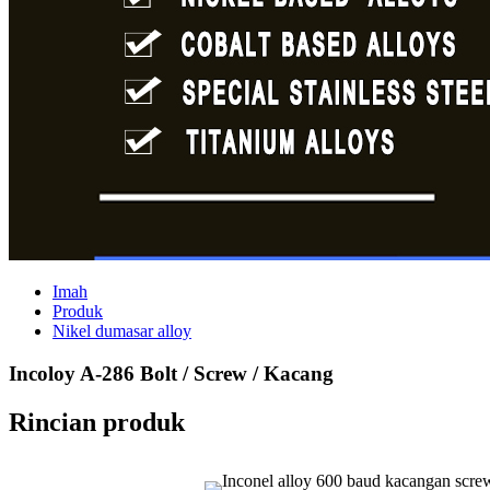
Imah
Produk
Nikel dumasar alloy
Incoloy A-286 Bolt / Screw / Kacang
Rincian produk