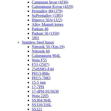
Campuran Invar (4J36)
Galunggung Kovar (4J29)
Permalloy 80(1J79)
SuPermalloy (1J85)
Hiperco 50A(1J22)
Alloy Magnét lemes
Paduan 46
Paduan 50 (1J50)
3J01
Stainless Steel husus
Nitronik 50 (Xm-19)
Nitronik 60
Galunggung 904L
Waja F55
F53 (2507)
254SMO-F44
PH13-8Mo
PH15-7MO
15-5 jam
17-7PH
17-4PH-SUS630
Waja 2205
SS304/304L
SS316/316L
SS321