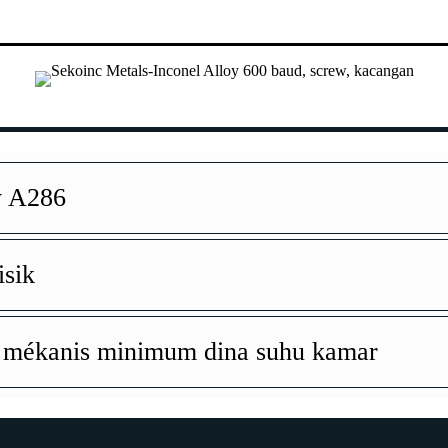
y A286
isik
t mékanis minimum dina suhu kamar