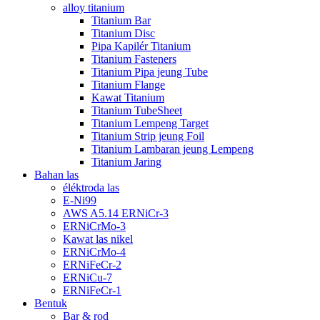
alloy titanium
Titanium Bar
Titanium Disc
Pipa Kapilér Titanium
Titanium Fasteners
Titanium Pipa jeung Tube
Titanium Flange
Kawat Titanium
Titanium TubeSheet
Titanium Lempeng Target
Titanium Strip jeung Foil
Titanium Lambaran jeung Lempeng
Titanium Jaring
Bahan las
éléktroda las
E-Ni99
AWS A5.14 ERNiCr-3
ERNiCrMo-3
Kawat las nikel
ERNiCrMo-4
ERNiFeCr-2
ERNiCu-7
ERNiFeCr-1
Bentuk
Bar & rod