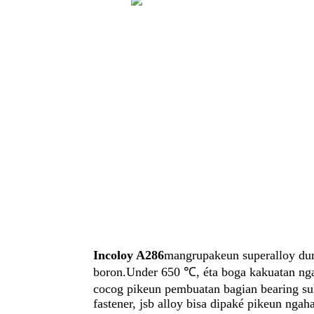
Incoloy A286
mangrupakeun superalloy du
boron.Under 650 ℃, éta boga kakuatan ngaha
cocog pikeun pembuatan bagian bearing suhu
fastener, jsb alloy bisa dipaké pikeun nga