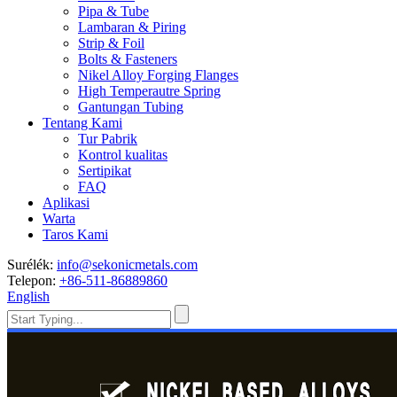
Pipa & Tube
Lambaran & Piring
Strip & Foil
Bolts & Fasteners
Nikel Alloy Forging Flanges
High Temperautre Spring
Gantungan Tubing
Tentang Kami
Tur Pabrik
Kontrol kualitas
Sertipikat
FAQ
Aplikasi
Warta
Taros Kami
Surélék:
info@sekonicmetals.com
Telepon:
+86-511-86889860
English